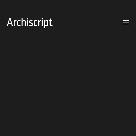
Archiscript
Toggle
menu
Brutalisten
Rage against the ChatGPT
Kleine pasjes
Klooster in de Vinex