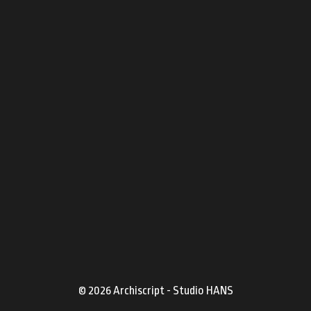
Learning from Jep
Fout is goed
Ontwerpen als een coureur
© 2026 Archiscript -
Studio HANS